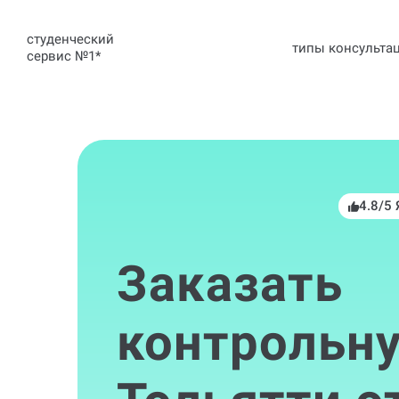
студенческий
типы консульта
сервис №1
*
4.8/5
Заказать
контрольну