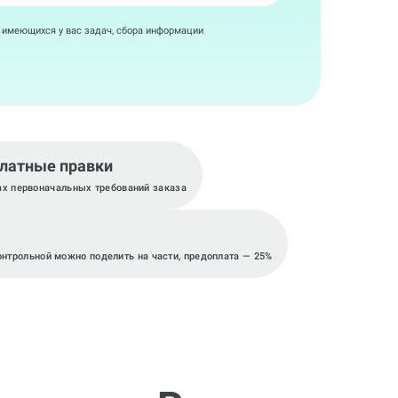
я имеющихся у вас задач, сбора информации
латные правки
ах первоначальных требований заказа
онтрольной можно поделить на части, предоплата — 25%