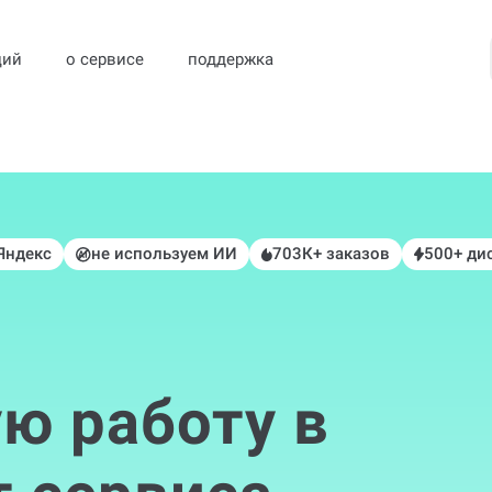
ций
о сервисе
поддержка
 Яндекс
не используем ИИ
703К+ заказов
500+ ди
ю работу в