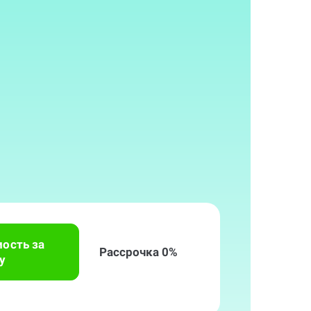
мость за
Рассрочка 0%
у