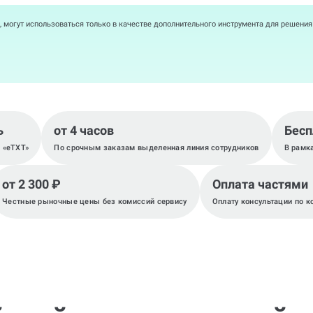
, могут использоваться только в качестве дополнительного инструмента для решени
ь
от 4 часов
Бесп
, «eTXT»
По срочным заказам выделенная линия сотрудников
В рамк
от 2 300 ₽
Оплата частями
Честные рыночные цены без комиссий сервису
Оплату консультации по к