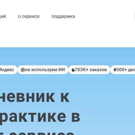
ций
о сервисе
поддержка
 Яндекс
не используем ИИ
703К+ заказов
500+ ди
невник к
практике в