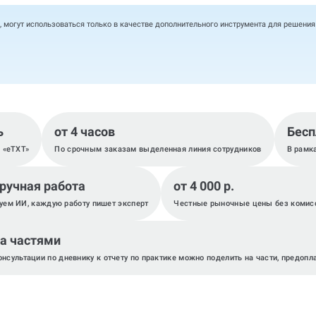
, могут использоваться только в качестве дополнительного инструмента для решени
ь
от 4 часов
Бесп
, «eTXT»
По срочным заказам выделенная линия сотрудников
В рамк
 ручная работа
от 4 000 р.
уем ИИ, каждую работу пишет эксперт
Честные рыночные цены без комис
а частями
онсультации по дневнику к отчету по практике можно поделить на части, предопл