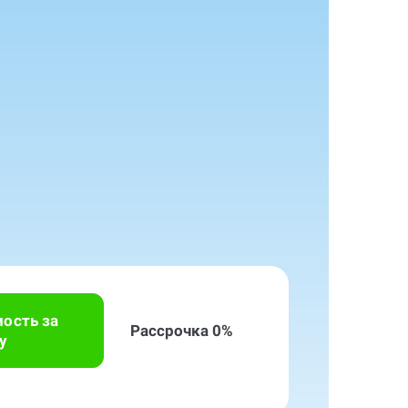
мость за
Рассрочка 0%
у