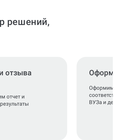
тр решений,
и отзыва
Оформление 
Оформим текст и та
соответствии с тре
м отчет и
ВУЗа и действующи
 результаты