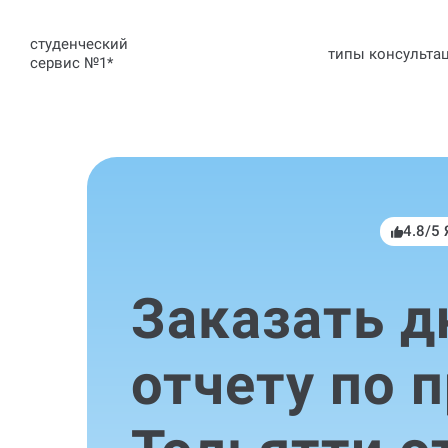
студенческий
типы консульта
сервис №1
*
4.8/5
Заказать д
отчету по 